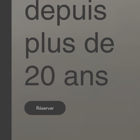
depuis
plus de
20 ans
Réserver